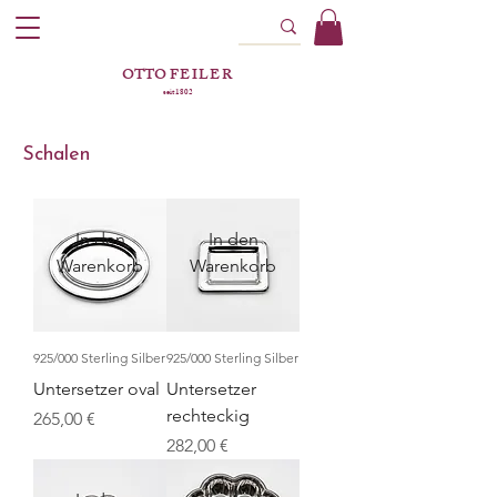
OTTO
FEILER
seit 1802
Schalen
In den
In den
Warenkorb
Warenkorb
925/000 Sterling Silber
925/000 Sterling Silber
Untersetzer oval
Untersetzer
rechteckig
Preis
265,00 €
Preis
282,00 €