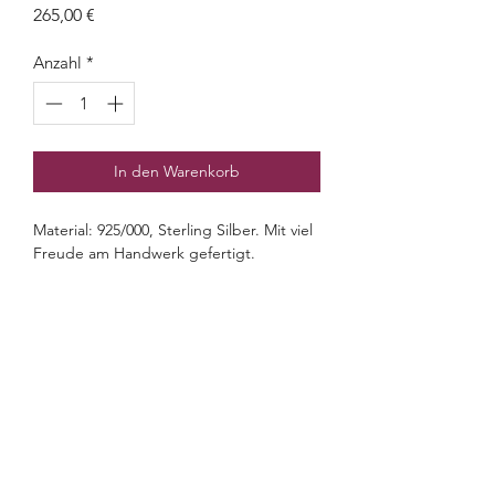
Preis
265,00 €
Anzahl
*
In den Warenkorb
Material: 925/000, Sterling Silber. Mit viel
Freude am Handwerk gefertigt.
Dimensionen: 10 x 7 cm.
Gewicht: ca. 27 Gramm.
OTTO FEILER
Seit 1802
OTTO FEILER – Silberwaren
©2026 Otto Feiler e.U.
Strobelgasse 1, 1010 Wien
info@ottofeiler.at
Churhausgasse 2, 1010 Wien
0043 1 513 29 40