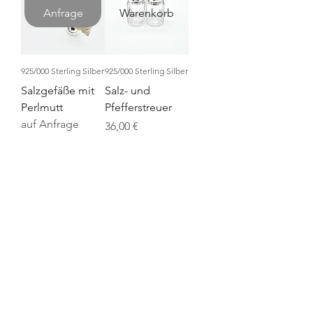
Anfrage
Warenkorb
925/000 Sterling Silber
925/000 Sterling Silber
Salzgefäße mit
Salz- und
Perlmutt
Pfefferstreuer
auf Anfrage
Preis
36,00 €
OTTO FEILER
Seit 1802
OTTO FEILER – Silberwaren
©2026 Otto Feiler e.U.
Strobelgasse 1, 1010 Wien
info@ottofeiler.at
Churhausgasse 2, 1010 Wien
0043 1 513 29 40
ART NOUVEAU – ART DECO
Impressum