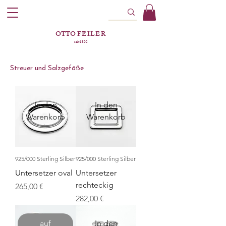
OTTO
FEILER
seit 1802
Streuer und Salzgefäße
In den
In den
Warenkorb
Warenkorb
925/000 Sterling Silber
925/000 Sterling Silber
Untersetzer oval
Untersetzer
rechteckig
Preis
265,00 €
Preis
282,00 €
auf
In den