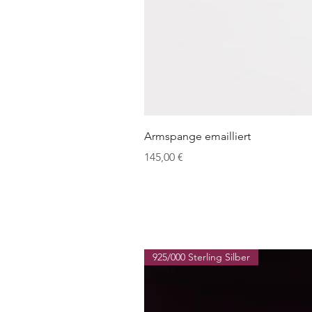
Armspange emailliert
Preis
145,00 €
925/000 Sterling Silber