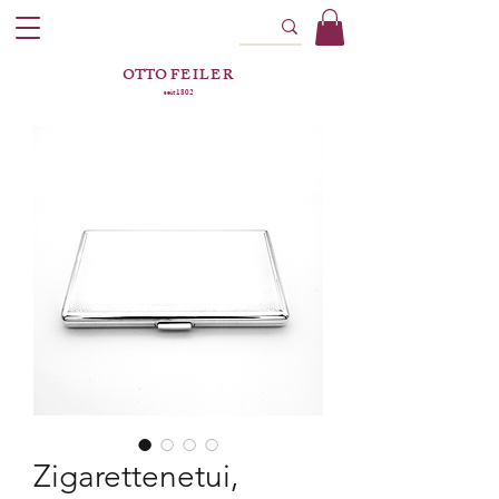
OTTO
FEILER
seit 1802
Zigarettenetui,