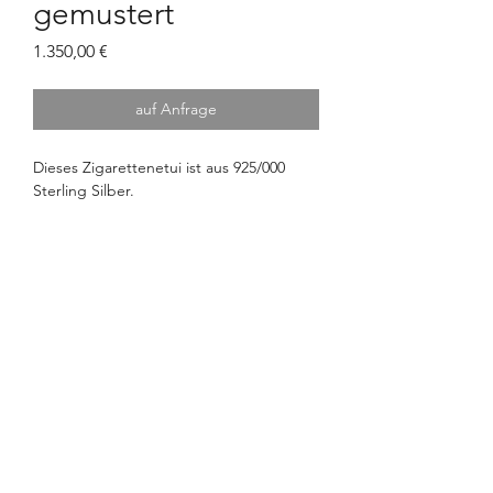
gemustert
Preis
1.350,00 €
auf Anfrage
Dieses Zigarettenetui ist aus 925/000
Sterling Silber.
Gewicht: ca. 130 Gramm.
Abmessungen: 11 cm x 5,8 cm x 0,8 cm.
OTTO FEILER
Seit 1802
OTTO FEILER – Silberwaren
©2026 Otto Feiler e.U.
Strobelgasse 1, 1010 Wien
info@ottofeiler.at
Churhausgasse 2, 1010 Wien
0043 1 513 29 40
ART NOUVEAU – ART DECO
Impressum
Wollzeile 22, 1010 Wien