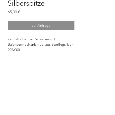
Silberspitze
Preis
65,00 €
auf Anfrage
Zahnstocher mit Schieber mit
Bajonettmechanismus aus Sterlingsilber
925/000.
Gewicht: ca. 2 Gramm.
Abmessungen: ca. 4,5 cm ohne Spitze.
OTTO FEILER
Seit 1802
OTTO FEILER – Silberwaren
©2026 Otto Feiler e.U.
Strobelgasse 1, 1010 Wien
info@ottofeiler.at
Churhausgasse 2, 1010 Wien
0043 1 513 29 40
ART NOUVEAU – ART DECO
Impressum
Wollzeile 22, 1010 Wien