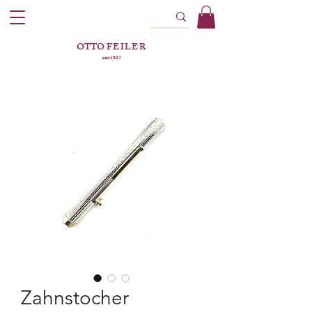
OTTO
FEILER
seit 1802
Zahnstocher