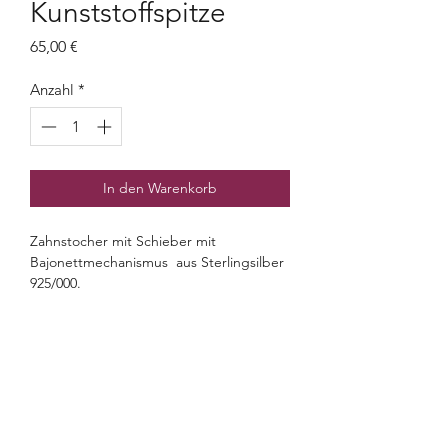
Kunststoffspitze
Preis
65,00 €
Anzahl
*
In den Warenkorb
Zahnstocher mit Schieber mit
Bajonettmechanismus aus Sterlingsilber
925/000.
Gewicht: ca. 2 Gramm.
Abmessungen: ca. 4,5 cm ohne Spitze.
OTTO FEILER
Seit 1802
OTTO FEILER – Silberwaren
©2026 Otto Feiler e.U.