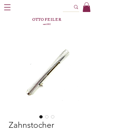
OTTO
FEILER
seit 1802
Zahnstocher