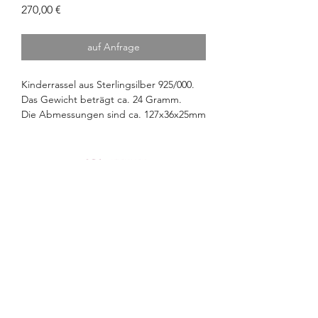
Preis
270,00 €
auf Anfrage
Kinderrassel aus Sterlingsilber 925/000.
Das Gewicht beträgt ca. 24 Gramm.
Die Abmessungen sind ca. 127x36x25mm
(LxBxH).
OTTO FEILER
Seit 1802
OTTO FEILER – Silberwaren
©2026 Otto Feiler e.U.
Strobelgasse 1, 1010 Wien
info@ottofeiler.at
Churhausgasse 2, 1010 Wien
0043 1 513 29 40
ART NOUVEAU – ART DECO
Impressum
Wollzeile 22, 1010 Wien
Datenschutz
Allgemeine Geschäftsbedingungen