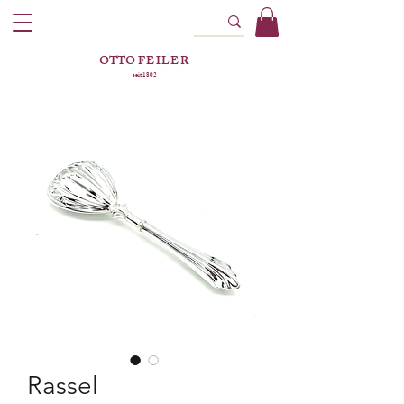
OTTO
FEILER
seit 1802
Rassel