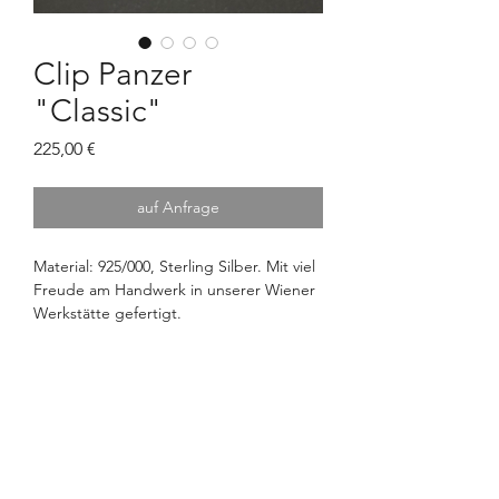
Clip Panzer
"Classic"
Preis
225,00 €
auf Anfrage
Material: 925/000, Sterling Silber. Mit viel
Freude am Handwerk in unserer Wiener
Werkstätte gefertigt.
Abmessungen: 26x16x13mm
Gewicht: ca. 9g.
OTTO FEILER
Seit 1802
OTTO FEILER – Silberwaren
©2026 Otto Feiler e.U.