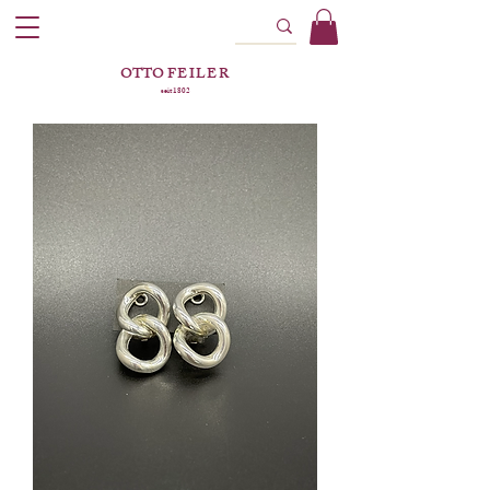
OTTO
FEILER
seit 1802