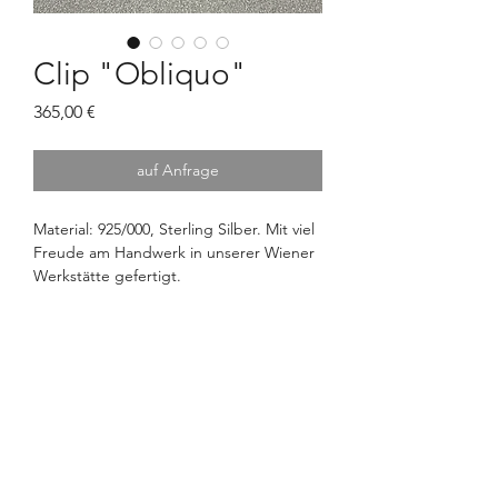
Clip "Obliquo"
Preis
365,00 €
auf Anfrage
Material: 925/000, Sterling Silber. Mit viel
Freude am Handwerk in unserer Wiener
Werkstätte gefertigt.
OTTO FEILER
Seit 1802
OTTO FEILER – Silberwaren
©2026 Otto Feiler e.U.
Strobelgasse 1, 1010 Wien
info@ottofeiler.at
Churhausgasse 2, 1010 Wien
0043 1 513 29 40