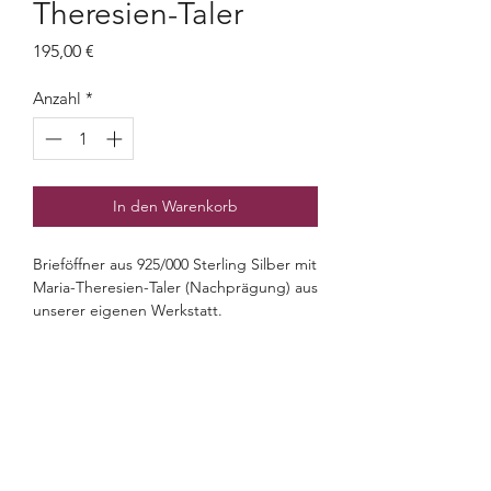
Theresien-Taler
Preis
195,00 €
Anzahl
*
In den Warenkorb
Brieföffner aus 925/000 Sterling Silber mit
Maria-Theresien-Taler (Nachprägung) aus
unserer eigenen Werkstatt.
Gewicht 43,5 g, Gesamtlänge 17,5 cm,
Materialstärke der Klinge ca. 2mm.
OTTO FEILER
Seit 1802
OTTO FEILER – Silberwaren
©2026 Otto Feiler e.U.