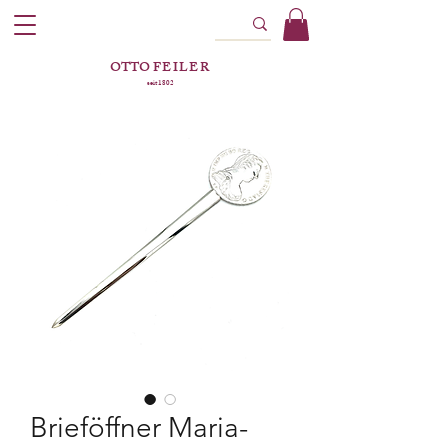
OTTO
FEILER
seit 1802
Brieföffner Maria-