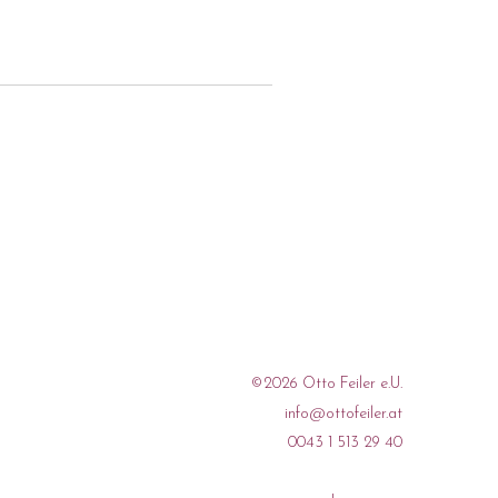
hers beträgt ca. 101g.
 matt.
©2026 Otto Feiler e.U.
info@ottofeiler.at
0043 1 513 29 40